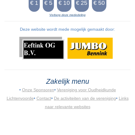
Verberg deze mededeling
Deze website wordt mede mogelijk gemaakt door:
Zakelijk menu
•
Onze Sponsoren
•
Vereniging voor Oudheidkunde
Lichtenvoorde
•
Contact
•
De activiteiten van de vereniging
•
Links
naar relevante websites