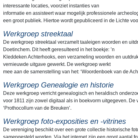
interessante locaties, voorziet instanties van
informatie en assisteert waar mogelijk professionele archeolo
een groot publiek. Hiertoe wordt gepubliceerd in de Lichte voo
Werkgroep streektaal
De werkgroep streektaal verzamelt taaleigen woorden en uitd
Doetinchem. Dit heeft geresulteerd in het boekje: ’n
Kleddeken Achterhooks, een verzameling woorden en uutdrukki
vernieuwde uitgave gewerkt. De werkgroep werkt
mee aan de samenstelling van het: ‘Woordenboek van de Ach
Werkgroep Genealogie en historie
Deze werkgroep verricht genealogisch en heraldisch onderzoe
voor 1811 zijn zowel digitaal als in boekvorm uitgegeven. De v
‘Prothocollum van de Breuken’.
Werkgroep foto-exposities en -vitrines
De vereniging beschikt over een grote collectie historische 
samengesteld worden. Via het internet zijn een groot aantal f