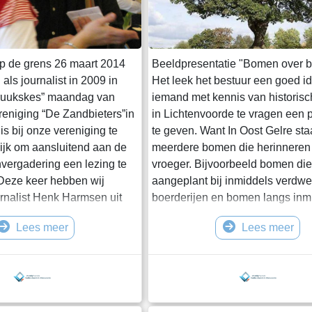
p de grens 26 maart 2014
Beeldpresentatie "Bomen over 
ls journalist in 2009 in
Het leek het bestuur een goed i
Kruukskes” maandag van
iemand met kennis van historis
eniging “De Zandbieters”in
in Lichtenvoorde te vragen een 
is bij onze vereniging te
te geven. Want In Oost Gelre st
ijk om aansluitend aan de
meerdere bomen die herinneren
nvergadering een lezing te
vroeger. Bijvoorbeeld bomen die 
Deze keer hebben wij
aangeplant bij inmiddels verdw
urnalist Henk Harmsen uit
boerderijen en bomen langs inm
odigd. Hij zal aan de hand
verdwenen zandwegen. Op 26 
Lees meer
Lees meer
tellen over “Boerenjeugd op
heeft Carel ten Have deze prese
s zijn laatstverschenen boek
gegeven. Carel is boomdeskundi
ijft hierin zijn jeugdjaren
lid van de Bomenwacht Oost Gel
967 op de
Bomenwacht adviseert de geme
bomen en werkt verder onder me