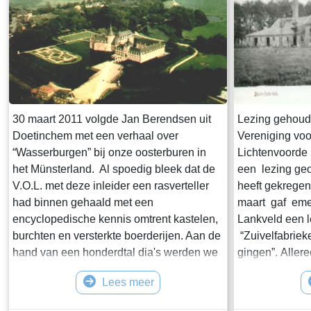
30 maart 2011 volgde Jan Berendsen uit
Lezing gehoud
Doetinchem met een verhaal over
Vereniging vo
“Wasserburgen” bij onze oosterburen in
Lichtenvoorde 
het Münsterland. Al spoedig bleek dat de
een lezing geo
V.O.L. met deze inleider een rasverteller
heeft gekregen
had binnen gehaald met een
maart gaf eme
encyclopedische kennis omtrent kastelen,
Lankveld een le
burchten en versterkte boerderijen. Aan de
“Zuivelfabrie
hand van een honderdtal dia's werden we
gingen”. Aller
ingewijd in de ontstaansgeschiedenis van
melkproductie,
Lees meer
burchten, hun functie als veilige haven
melkvetgehalte
voor de bewoners, maar ook hun functie
van de 19e ee