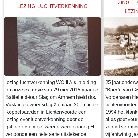
alles heeft aan het Oost-Acht
LEZING - 
LEZING LUCHTVERKENNING
LEZI
lezing luchtverkenning WO II Als inleiding
25 jaar onderw
op onze excursie van 29 mei 2015 naar de
“Boer’n van Gi
Battlefield-tour Slag om Arnhem hield drs.
Vordenaren He
Voskuil op woensdag 25 maart 2015 bij de
lichtenvoorden
Koppelpaarden in Lichtenvoorde een
1994 het klank
lezing over luchtverkenning door de
alles geet veur
gallieerden in de tweede wereldoorlog.Hij
ze niet vermoe
vertoonde een hele serie uitstekende
vijfentwintig j