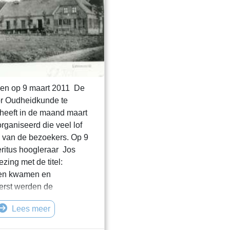
en op 9 maart 2011 De
or Oudheidkunde te
heeft in de maand maart
rganiseerd die veel lof
 van de bezoekers. Op 9
ritus hoogleraar Jos
zing met de titel:
ken kwamen en
eerst werden de
 het melkeiwit en de
Lees meer
s van de koe aan het eind
uw vergeleken met een