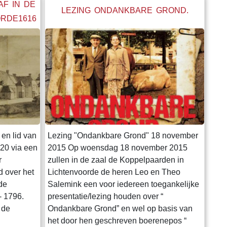
AF IN DE
LEZING ONDANKBARE GROND.
ORDE1616
en lid van
Lezing "Ondankbare Grond" 18 november
020 via een
2015 Op woensdag 18 november 2015
r
zullen in de zaal de Koppelpaarden in
d over het
Lichtenvoorde de heren Leo en Theo
de
Salemink een voor iedereen toegankelijke
- 1796.
presentatie/lezing houden over “
 de
Ondankbare Grond” en wel op basis van
het door hen geschreven boerenepos “