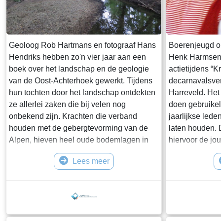
Geoloog Rob Hartmans en fotograaf Hans
Boerenjeugd o
Hendriks hebben zo'n vier jaar aan een
Henk Harmsen a
boek over het landschap en de geologie
actietijdens “
van de Oost-Achterhoek gewerkt. Tijdens
decarnavalsver
hun tochten door het landschap ontdekten
Harreveld. Het 
ze allerlei zaken die bij velen nog
doen gebruikel
onbekend zijn. Krachten die verband
jaarlijkse lede
houden met de gebergtevorming van de
laten houden. 
Alpen, hieven heel oude bodemlagen in
hiervoor de jo
de Oost-Achterhoek op, zodat deze lagen
Stokkum uitgen
Lees meer
nu aan de oppervlakte liggen. Maar los
van foto’s ver
daarvan zijn in de meer 'recente' tijd de
de grens” zoal
Rijn en ijstijden ook van grote betekenis
heet. Hij beschr
geweest op de hedendaagse
van 1951 tot 1
landschapsvorming en afwatering. Dit