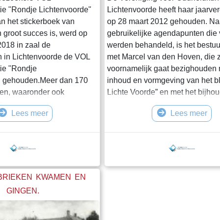
ie "Rondje Lichtenvoorde"
Lichtenvoorde heeft haar jaarve
an het stickerboek van
op 28 maart 2012 gehouden. Na
 groot succes is, werd op
gebruikelijke agendapunten die 
018 in zaal de
werden behandeld, is het bestuur
 in Lichtenvoorde de VOL
met Marcel van den Hoven, die 
ie "Rondje
voornamelijk gaat bezighouden 
" gehouden.Meer dan 170
inhoud en vormgeving van het b
den, waaronder ook
Lichte Voorde” en met het bijho
en komen opdagen. Er
de website die in de steigers sta
Lees meer
Lees meer
n bijgeplaatst worden.Ons
website is voor een deel al te be
rd lid Gerard
toets
idde ons via oude
daarvoor www.oudheidkundelicht
 en gebouwen door het
Tevens is het bestuur gemachti
van de bevolking in vroeger
onderzoek te doen naar het verk
bliek genoot zichtbaar van
de ANBI-status tenei
BRIEKEN KWAMEN EN
GINGEN.