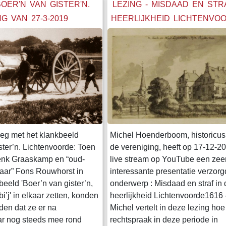
herstel en behoud v
BOER'N VAN GISTER'N.
LEZING - MISDAAD EN STR
NG VAN 27-3-2019
HEERLIJKHEID LICHTENVO
- 1796
eg met het klankbeeld
Michel Hoenderboom, historicus 
ster’n. Lichtenvoorde: Toen
de vereniging, heeft op 17-12-2
nk Graaskamp en “oud-
live stream op YouTube een zee
aar” Fons Rouwhorst in
interessante presentatie verzorg
beeld 'Boer’n van gister’n,
onderwerp : Misdaad en straf in 
bi’j' in elkaar zetten, konden
heerlijkheid Lichtenvoorde1616 
den dat ze er na
Michel vertelt in deze lezing hoe
aar nog steeds mee rond
rechtspraak in deze periode in