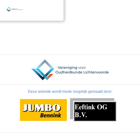
dan blijkt er een fenomenale
 zijn opgetreden. Een
die ongeveer 300 % is
Deze website wordt mede mogelijk gemaakt door: