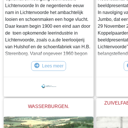
Lichtenvoorde In de negentiende eeuw
beeldpresentat
nam in Lichtenvoorde het ambachtelijk
In navolging v
looien en schoenmaken een hoge vlucht.
Jumbo, dat een
Daar kwam begin 1900 een eind aan door
29 November 2
de toen opkomende leerindustrie in
Koppelpaarden
Lichtenvoorde, zoals o.a.de leerlooijerij
beeldpresentat
van Hulshof en de schoenfabriek van H.B.
Lichtenvoorde
Sterenborg. Vanaf ongeveer 1960 begon
belangstellen
echter ook de aftakeling van de
jongeren, war
Lees meer
Lichtenvoordse leerindustrie en is door het
moesten stoele
faillissement van de laatste der
zeer gewaardee
Mohicanen, Herwalt’s Tassenfabriek, nu
Eppingbroek le
definitief uit Lichtenvoorde verdwenen.Om
straatbeelden
een centje bij te verdienen waren er in de
bestaansleven 
19e e
tijden. Het pu
ZUIVELFA
WASSERBURGEN.
de oude foto'