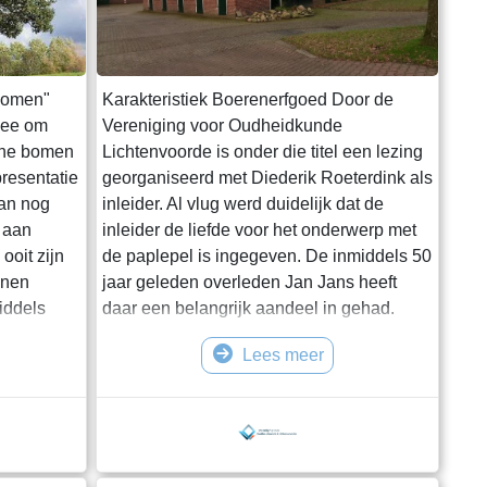
bomen"
Karakteristiek Boerenerfgoed Door de
dee om
Vereniging voor Oudheidkunde
che bomen
Lichtenvoorde is onder die titel een lezing
presentatie
georganiseerd met Diederik Roeterdink als
aan nog
inleider. Al vlug werd duidelijk dat de
 aan
inleider de liefde voor het onderwerp met
ooit zijn
de paplepel is ingegeven. De inmiddels 50
enen
jaar geleden overleden Jan Jans heeft
iddels
daar een belangrijk aandeel in gehad.
november
Het geboortehuis van Roeterdink is in één
Lees meer
ntatie
van de boeken ( Landelijke bouwkunst in
ge en is
Oost Nederland ) van Jan Jans
re. De
opgenomen, zowel de buitenkanten,
ente over
alsook de plattegrond. De geboorteplaats
er aan het
van Roeterdink,&