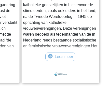
rgadering
katholieke geestelijken in Lichtenvoorde
ast de
stimuleerden, zoals ook elders in het land,
vlot
na de Tweede Wereldoorlog in 1945 de
 versterkt
oprichting van katholieke
zich
vrouwenverenigingen. Deze verenigingen
met de
waren bedoeld als tegenhanger van de in
lad “de
Nederland reeds bestaande socialistische
uden van
en feministische vrouwenverenigingen.Het
at. De
doel van de katholieke
Lees meer
kijken,
vrouwenverenigingen was globaal:
culturele en maatschappelijke
envoorde.nl .
ontwikkeling en niet achterblijven bij
gd een
mensen uit de grote steden. Op 9 mei 1946
rijgen van
werd door de geestelijke adviseur van de
ABTB, pater De Wit, in de gemeente Licht