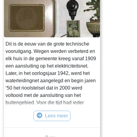
Dit is de eeuw van de grote technische
vooruitgang. Wegen werden verbeterd en
elk huis in de gemeente kreeg vanaf 1909
een aansluiting op het elektriciteitsnet.
Later, in het oorlogsjaar 1942, werd het
waterleidingnet aangelegd en begin jaren
‘50 het rioolstelsel dat in 2000 werd
voltooid met de aansluiting van het
buitengebied. Voor die tijd had ieder
huishouden een eigen poepton of een
Lees meer
eigen beerput. Begin jaren ‘60 kreeg
iedereen een gasaansluiting. De radio
kwam in 1924 en de televisie rond 1950