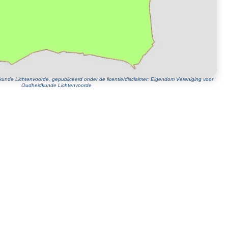
unde Lichtenvoorde, gepubliceerd onder de licentie/disclaimer: Eigendom Vereniging voor
Oudheidkunde Lichtenvoorde