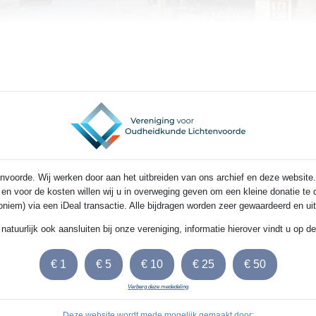
voorde. Wij werken door aan het uitbreiden van ons archief en deze website.
s en voor de kosten willen wij u in overweging geven om een kleine donatie t
noniem) via een iDeal transactie. Alle bijdragen worden zeer gewaardeerd en u
 natuurlijk ook aansluiten bij onze vereniging, informatie hierover vindt u op 
Verberg deze mededeling
Deze website wordt mede mogelijk gemaakt door: