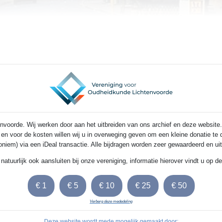
voorde. Wij werken door aan het uitbreiden van ons archief en deze website.
s en voor de kosten willen wij u in overweging geven om een kleine donatie t
noniem) via een iDeal transactie. Alle bijdragen worden zeer gewaardeerd en u
 natuurlijk ook aansluiten bij onze vereniging, informatie hierover vindt u op 
Verberg deze mededeling
Deze website wordt mede mogelijk gemaakt door: