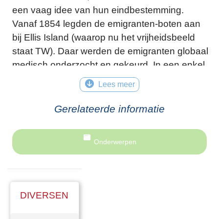
een vaag idee van hun eindbestemming.
Vanaf 1854 legden de emigranten-boten aan
bij Ellis Island (waarop nu het vrijheidsbeeld
staat TW). Daar werden de emigranten globaal
medisch onderzocht en gekeurd. In een enkel
geval werd een migrant niet toegelaten en
Lees meer
teruggestuurd. Na goedkeuring moesten de
migranten hun vervolgreis regelen. De
Gerelateerde informatie
meegereisde geestelijken of de geestelijken op
Ellis Island zorgden ervoor dat zij zich door
Onderwerpen
vertegenwoordigers van
spoorwegmaatschappijen geen dure
treinkaartjes lieten aansmeren. Ze vingen de
emigranten op en begeleidden ze naar de
DIVERSEN
eindbestemming, meestal een Nederlandse
kolonie ergens in Amerika.