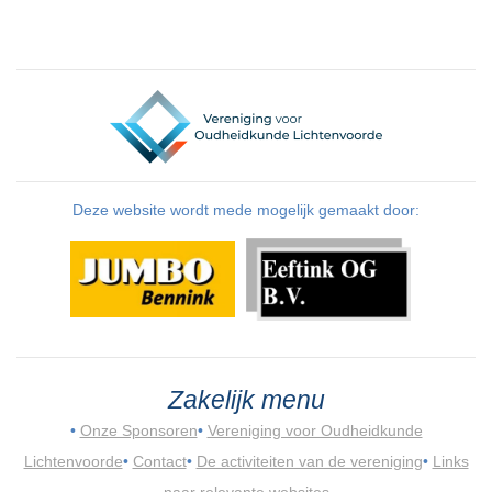
Deze website wordt mede mogelijk gemaakt door:
Zakelijk menu
•
Onze Sponsoren
•
Vereniging voor Oudheidkunde
Lichtenvoorde
•
Contact
•
De activiteiten van de vereniging
•
Links