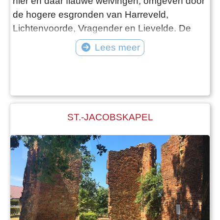
hier en daar flauwe welvingen, omgeven door
de hogere esgronden van Harreveld,
Lichtenvoorde, Vragender en Lievelde. De
eerste bewoners gaan op de hoger gelegen,
Lees meer
drogere dekzandruggen en dekzandkopjes
wonen. In Zieuwent zijn deze gebieden niet
groot. Soms kunnen zich verschillende
gezinnen bij elkaar vestigen. Maar het komt
ook voor dat de
ST.-JACOBSKAPEL