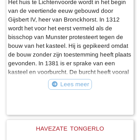
Het huis te Lichtenvoorde wordt in het begin
van de veertiende eeuw gebouwd door
Gijsbert IV, heer van Bronckhorst. In 1312
wordt het voor het eerst vermeld als de
bisschop van Munster protesteert tegen de
bouw van het kasteel. Hij is gepikeerd omdat
de bouw zonder zijn toestemming heeft plaats
gevonden. In 1381 is er sprake van een
kasteel en voorburcht. De burcht heeft vooral
een verdedigingsfunctie en doet dienst als
Lees meer
opslag- en administratiecentrum voor de tot
het goed behorende bezittingen. Bij de foto's:
In 1743 bezoekt Jan de Beijer Lichtenvoorde
en maakt een tekening van het Huys Lich
HAVEZATE TONGERLO