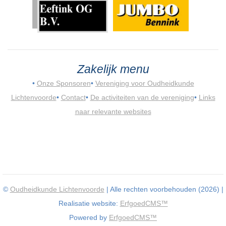
Zakelijk menu
•
Onze Sponsoren
•
Vereniging voor Oudheidkunde
Lichtenvoorde
•
Contact
•
De activiteiten van de vereniging
•
Links
naar relevante websites
©
Oudheidkunde Lichtenvoorde
| Alle rechten voorbehouden (2026) |
Realisatie website:
ErfgoedCMS™
Powered by
ErfgoedCMS™