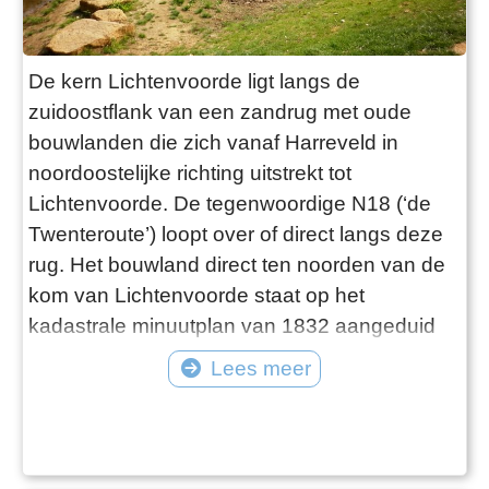
De kern Lichtenvoorde ligt langs de
zuidoostflank van een zandrug met oude
bouwlanden die zich vanaf Harreveld in
noordoostelijke richting uitstrekt tot
Lichtenvoorde. De tegenwoordige N18 (‘de
Twenteroute’) loopt over of direct langs deze
rug. Het bouwland direct ten noorden van de
kom van Lichtenvoorde staat op het
kadastrale minuutplan van 1832 aangeduid
als “De Hooge Es”. Hieromheen is in de
Lees meer
prehistorie de eerste bewoning in de buurt
van Lichtenvoorde te vinden. De nederzetting
Lichtenvoorde is van veel latere datum. De
ontstaansgeschiedenis is nauw verbonden