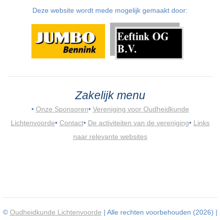
Deze website wordt mede mogelijk gemaakt door:
Zakelijk menu
•
Onze Sponsoren
•
Vereniging voor Oudheidkunde
Lichtenvoorde
•
Contact
•
De activiteiten van de vereniging
•
Links
naar relevante websites
©
Oudheidkunde Lichtenvoorde
| Alle rechten voorbehouden (2026) |