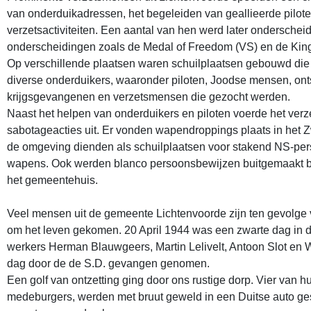
van onderduikadressen, het begeleiden van geallieerde pilot
verzetsactiviteiten. Een aantal van hen werd later onderschei
onderscheidingen zoals de Medal of Freedom (VS) en de Kin
Op verschillende plaatsen waren schuilplaatsen gebouwd die
diverse onderduikers, waaronder piloten, Joodse mensen, on
krijgsgevangenen en verzetsmensen die gezocht werden.
Naast het helpen van onderduikers en piloten voerde het verz
sabotageacties uit. Er vonden wapendroppings plaats in het Z
de omgeving dienden als schuilplaatsen voor stakend NS-per
wapens. Ook werden blanco persoonsbewijzen buitgemaakt bi
het gemeentehuis.​
Veel mensen uit de gemeente Lichtenvoorde zijn ten gevolge
om het leven gekomen. 20 April 1944 was een zwarte dag in 
werkers Herman Blauwgeers, Martin Lelivelt, Antoon Slot en
dag door de de S.D. gevangen genomen.
Een golf van ontzetting ging door ons rustige dorp. Vier van 
medeburgers, werden met bruut geweld in een Duitse auto ge