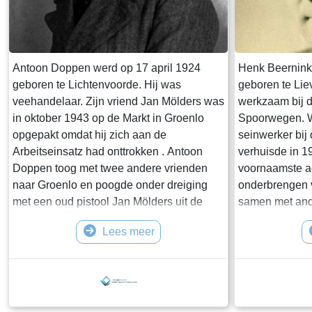
Antoon Doppen werd op 17 april 1924
Henk Beernink 
geboren te Lichtenvoorde. Hij was
geboren te Lie
veehandelaar. Zijn vriend Jan Mölders was
werkzaam bij 
in oktober 1943 op de Markt in Groenlo
Spoorwegen. Wa
opgepakt omdat hij zich aan de
seinwerker bij 
Arbeitseinsatz had onttrokken . Antoon
verhuisde in 1
Doppen toog met twee andere vrienden
voornaamste act
naar Groenlo en poogde onder dreiging
onderbrengen 
met een oud pistool Jan Mölders uit de
samen met and
gevangenis aldaar te bevrijden. De overval
enkele collega’
Lees meer
mislukte en Antoon werd na berechting in
Bewaring in Z
Arnhem overgebracht naar kamp
februari 1945 
Amersfoort. Uiteindelijk kwam hij in een
gepeild. Henk 
gevangenis in Essen terecht , waar hij op
achtervolgers 
26 maart 1944 bij een bombardement om
de Beerninkst