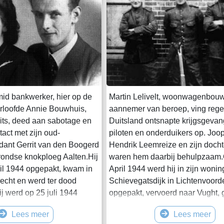
mid bankwerker, hier op de
Martin Lelivelt, woonwagenbou
verloofde Annie Bouwhuis,
aannemer van beroep, ving regel
uits, deed aan sabotage en
Duitsland ontsnapte krijgsgeva
act met zijn oud-
piloten en onderduikers op. Joop
ant Gerrit van den Boogerd
Hendrik Leemreize en zijn docht
ondse knokploeg Aalten.Hij
waren hem daarbij behulpzaam
il 1944 opgepakt, kwam in
April 1944 werd hij in zijn woni
echt en werd ter dood
Schievegatsdijk in Lichtenvoord
j werd op 25 juli 1944
opgepakt, vervoerd naar Vught, 
in Lelivelt geèxecuteerd in
en uiiteindelijk op 25 juli 1944 g
Lees meer
Lees meer
. Hij was 26 jaar oud. Naar
bij Fort Rhijnauwen. Hij was 48 