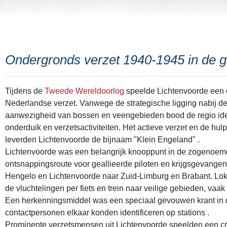
Ondergronds verzet 1940-1945 in de 
Tijdens de
Tweede Wereldoorlog
speelde Lichtenvoorde een o
Nederlandse verzet. Vanwege de strategische ligging nabij d
aanwezigheid van bossen en veengebieden bood de regio id
onderduik en verzetsactiviteiten. Het actieve verzet en de hul
leverden Lichtenvoorde de bijnaam "Klein Engeland"
.
Lichtenvoorde was een belangrijk knooppunt in de zogenoemde
ontsnappingsroute voor geallieerde piloten en krijgsgevangen
Hengelo en Lichtenvoorde naar Zuid-Limburg en Brabant. Lok
de vluchtelingen per fiets en trein naar veilige gebieden, vaa
Een herkenningsmiddel was een speciaal gevouwen krant in
contactpersonen elkaar konden identificeren op stations
. ​
Prominente verzetsmensen uit Lichtenvoorde speelden een cruc