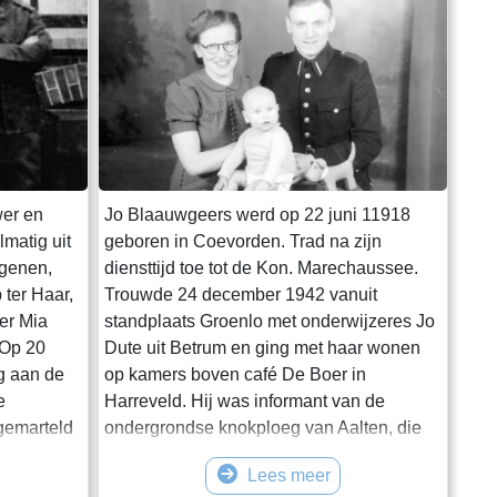
wer en
Jo Blaauwgeers werd op 22 juni 11918
matig uit
geboren in Coevorden. Trad na zijn
ngenen,
diensttijd toe tot de Kon. Marechaussee.
 ter Haar,
Trouwde 24 december 1942 vanuit
er Mia
standplaats Groenlo met onderwijzeres Jo
.Op 20
Dute uit Betrum en ging met haar wonen
ng aan de
op kamers boven café De Boer in
e
Harreveld. Hij was informant van de
gemarteld
ondergrondse knokploeg van Aalten, die
efusilleerd
zich bezig hield met het stelen van
Lees meer
jaar
voedselbonnen voor onderduikers. Op 20