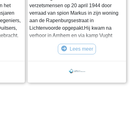
in het
verzetsmensen op 20 april 1944 door
gsjaren
verraad van spion Markus in zijn woning
iegeniers,
aan de Rapenburgsestraat in
uitsers,
Lichtenvoorde opgepakt.Hij kwam na
gebracht.
verhoor in Arnhem en via kamp Vught
amen met
terecht in het concentratiekamp
Lees meer
ia kamp
Buchenwald en overleed daar op 8 maart
1945. Hij werd 60 jaar oud. Hij was de
, waar hij
schoonvader van verzetsman Joop
Kruip. Naar hem is het Willem
Doppenplein in Lichtenvoorde vernoemd.