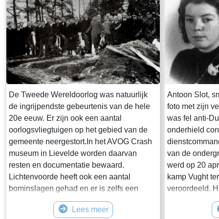
De Tweede Wereldoorlog was natuurlijk
Antoon Slot, s
de ingrijpendste gebeurtenis van de hele
foto met zijn 
20e eeuw. Er zijn ook een aantal
was fel anti-D
oorlogsvliegtuigen op het gebied van de
onderhield cont
gemeente neergestort.In het AVOG Crash
dienstcommand
museum in Lievelde worden daarvan
van de ondergr
resten en documentatie bewaard.
werd op 20 apr
Lichtenvoorde heeft ook een aantal
kamp Vught ter
bominslagen gehad en er is zelfs een
veroordeeld. Hi
verdwaalde vliegende bom, een
samen met Mart
Lees meer
zogenaamde V 1 op de Stegge in Lievelde
Fort Rijnauwen