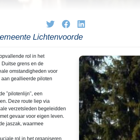
gemeente Lichtenvoorde
pvallende rol in het
e Duitse grens en de
eale omstandigheden voor
p aan geallieerde piloten
 "pilotenlijn", een
en. Deze route liep via
ale verzetsleden begeleidden
k met gevaar voor eigen leven.
 de jaszak, waarmee
iale rol in het organiseren