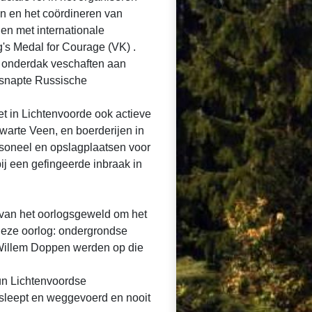
en en het coördineren van
den met internationale
g's Medal for Courage (VK)
. ​
 onderdak veschaften aan
tsnapte Russische
et in Lichtenvoorde ook actieve
warte Veen, en boerderijen in
soneel en opslagplaatsen voor
j een gefingeerde inbraak in
 van het oorlogsgeweld om het
deze oorlog: ondergrondse
 Willem Doppen werden op die
hun Lichtenvoordse
sleept en weggevoerd en nooit