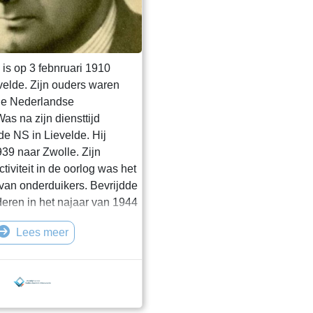
is op 3 febnruari 1910
velde. Zijn ouders waren
de Nederlandse
s na zijn diensttijd
de NS in Lievelde. Hij
939 naar Zwolle. Zijn
iviteit in de oorlog was het
van onderduikers. Bevrijdde
eren in het najaar van 1944
s die in het Huis van
Lees meer
wolle gevangen zaten. Op 8
werd zijn geheime zender
werd op de vlucht door zijn
neergeschoten. In Zwolle is
raat naar hem vernoemd.