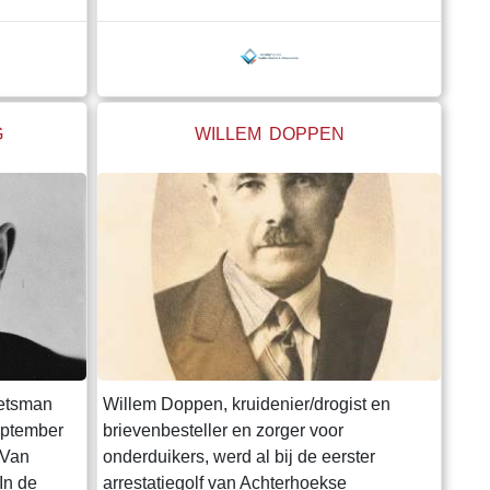
vegatsdijk
april 1944 werd hij opgepakt en belanddde
at. Martin
via de Sicherheitsdienst in Arnhem in
g een
kamp Vught . Hij werd ter dood
vensters
veroordeeld en op 6 juni 1944 in de duinen
van Overveen gefusilleerd. Hij w
G
WILLEM DOPPEN
zetsman
Willem Doppen, kruidenier/drogist en
eptember
brievenbesteller en zorger voor
 Van
onderduikers, werd al bij de eerster
In de
arrestatiegolf van Achterhoekse