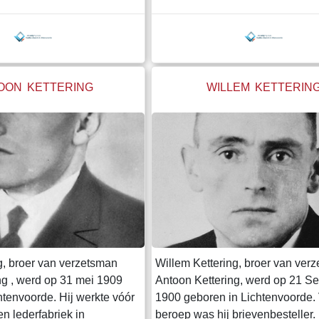
n Slotstraat in
oud.Ter zijner ere werd de Schie
 vernoemd. De
omgedoopt tot Martin Leliveltstra
en een artikel uit de Elna
had op de zolder van zijn wonin
oor hieronder de knop
onderduikplek gebouwd (zie de 
e ki
hieron
OON KETTERING
WILLEM KETTERIN
g, broer van verzetsman
Willem Kettering, broer van ver
ng , werd op 31 mei 1909
Antoon Kettering, werd op 21 S
htenvoorde. Hij werkte vóór
1900 geboren in Lichtenvoorde.
n lederfabriek in
beroep was hij brievenbesteller. 