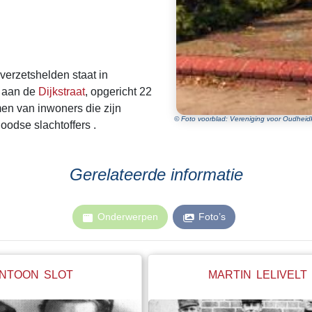
verzetshelden staat in
" aan de
Dijkstraat
,
opgericht 22
en van inwoners die zijn
© Foto voorblad: Vereniging voor Oudheidk
Joodse slachtoffers
. ​
Gerelateerde informatie
Onderwerpen
Foto’s
NTOON SLOT
MARTIN LELIVELT