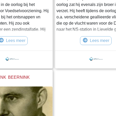
in de oorlog bij het
oorlog zat hij evenals zijn broer 
or Voedselvoorziening. Hij
verzet. Hij heeft tijdens de oorlo
 bij het ontsnappen vn
o.a. verscheidene geallieerde vl
oten. Hij zou ook
die op de vlucht waren voor de D
 een zendinstallatie. Hij
naar het NS-station in Lievelde 
ht van 1 en 2 augustus
Hij werd op 1 augustus 1944 s
Lees meer
Lees meer
r de Duitsers opgepakt. Via
zijn broer opgepakt. Hij kwam v
m hij in het Duitse
Vught terecht in het Duitse
amp Neuengamme terecht,
concentratiekamp Bergen Belsen
 januari 1945 overleed, oud
op 25 november 1944 overleed.
em en zijn broer Willem is
NK BEERNINK