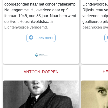
doorgezonden naar het concentratiekamp
Lichtenvoorde, 
Neuengamme. Hij overleed daar op 9
Rijksbureau vo
februari 1945, oud 33 jaar. Naar hem werd
verleende hulp
de Evert Heusinkveldstraat in
geallieerde pil
Lichtenvoorde vernoemd.
beschikken over
werd op de nac
Lees meer
1944 thuis doo
kamp Vught kwa
concentratiek
waar hij op 29
34 jaar. Naar h
de gebr
ANTOON DOPPEN
HE