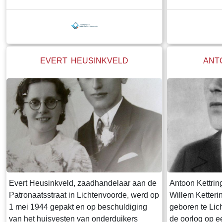
terecht gekomen. Het verzet in
hem is de Antoo
Lichtenvoorde hielp neergekomen piloten
Lichtenvoorde
naar veiliger oorden en onderduikers aan
afscheidsbrief 
onderkomen en voedsel. Een aantal
kunt u lezen d
verzetsstrijders stierf voor het vuurpeloton
'Documenten' t
EVERT HEUSINKVELD
ANT
of in gev
Evert Heusinkveld, zaadhandelaar aan de
Antoon Kettrin
Patronaatsstraat in Lichtenvoorde, werd op
Willem Ketteri
1 mei 1944 gepakt en op beschuldiging
geboren te Lic
van het huisvesten van onderduikers
de oorlog op ee