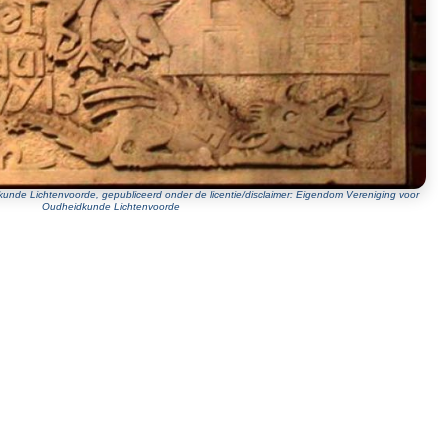
unde Lichtenvoorde, gepubliceerd onder de licentie/disclaimer: Eigendom Vereniging voor
Oudheidkunde Lichtenvoorde