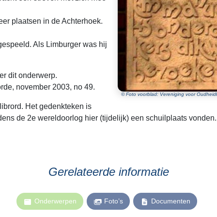
eer plaatsen in de Achterhoek.
gespeeld. Als Limburger was hij
er dit onderwerp.
oorde, november 2003, no 49.
© Foto voorblad: Vereniging voor Oudheidk
librord. Het gedenkteken is
ens de 2e wereldoorlog hier (tijdelijk) een schuilplaats vonden.
Gerelateerde informatie
Onderwerpen
Foto’s
Documenten