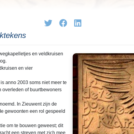
ktekens
 wegkapelletjes en veldkruisen
log.
dkruisen en vier
 is anno 2003 soms niet meer te
ijn overleden of buurtbewoners
noemd. In Zieuwent zijn de
de gewoonten een rol gespeeld
vatie om te bouwen geweest; dit
bracht een streven met zich mee