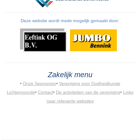
Deze website wordt mede mogelijk gemaakt door:
Zakelijk menu
•
Onze Sponsoren
•
Vereniging voor Oudheidkunde
Lichtenvoorde
•
Contact
•
De activiteiten van de vereniging
•
Links
naar relevante websites