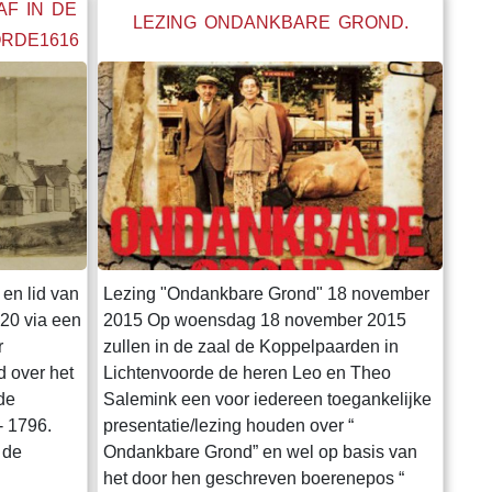
AF IN DE
LEZING ONDANKBARE GROND.
ORDE1616
en lid van
Lezing "Ondankbare Grond" 18 november
020 via een
2015 Op woensdag 18 november 2015
r
zullen in de zaal de Koppelpaarden in
d over het
Lichtenvoorde de heren Leo en Theo
de
Salemink een voor iedereen toegankelijke
- 1796.
presentatie/lezing houden over “
 de
Ondankbare Grond” en wel op basis van
het door hen geschreven boerenepos “