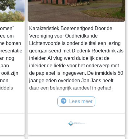
bomen"
Karakteristiek Boerenerfgoed Door de
dee om
Vereniging voor Oudheidkunde
che bomen
Lichtenvoorde is onder die titel een lezing
presentatie
georganiseerd met Diederik Roeterdink als
aan nog
inleider. Al vlug werd duidelijk dat de
 aan
inleider de liefde voor het onderwerp met
ooit zijn
de paplepel is ingegeven. De inmiddels 50
enen
jaar geleden overleden Jan Jans heeft
iddels
daar een belangrijk aandeel in gehad.
november
Het geboortehuis van Roeterdink is in één
Lees meer
ntatie
van de boeken ( Landelijke bouwkunst in
ge en is
Oost Nederland ) van Jan Jans
re. De
opgenomen, zowel de buitenkanten,
ente over
alsook de plattegrond. De geboorteplaats
er aan het
van Roeterdink,&