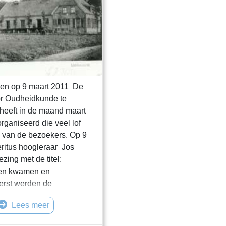
en op 9 maart 2011 De
or Oudheidkunde te
heeft in de maand maart
rganiseerd die veel lof
 van de bezoekers. Op 9
ritus hoogleraar Jos
zing met de titel:
ken kwamen en
eerst werden de
 het melkeiwit en de
Lees meer
s van de koe aan het eind
uw vergeleken met een