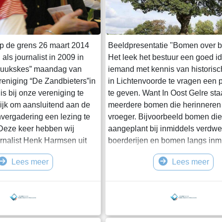
p de grens 26 maart 2014
Beeldpresentatie "Bomen over 
ls journalist in 2009 in
Het leek het bestuur een goed i
Kruukskes” maandag van
iemand met kennis van historis
eniging “De Zandbieters”in
in Lichtenvoorde te vragen een 
is bij onze vereniging te
te geven. Want In Oost Gelre st
ijk om aansluitend aan de
meerdere bomen die herinneren
nvergadering een lezing te
vroeger. Bijvoorbeeld bomen die 
Deze keer hebben wij
aangeplant bij inmiddels verdw
urnalist Henk Harmsen uit
boerderijen en bomen langs inm
odigd. Hij zal aan de hand
verdwenen zandwegen. Op 26 
Lees meer
Lees meer
tellen over “Boerenjeugd op
heeft Carel ten Have deze prese
s zijn laatstverschenen boek
gegeven. Carel is boomdeskundi
ijft hierin zijn jeugdjaren
lid van de Bomenwacht Oost Gel
967 op de
Bomenwacht adviseert de geme
bomen en werkt verder onder me