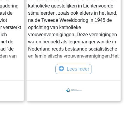
rgadering
katholieke geestelijken in Lichtenvoorde
ast de
stimuleerden, zoals ook elders in het land,
vlot
na de Tweede Wereldoorlog in 1945 de
 versterkt
oprichting van katholieke
zich
vrouwenverenigingen. Deze verenigingen
met de
waren bedoeld als tegenhanger van de in
lad “de
Nederland reeds bestaande socialistische
uden van
en feministische vrouwenverenigingen.Het
at. De
doel van de katholieke
Lees meer
kijken,
vrouwenverenigingen was globaal:
culturele en maatschappelijke
envoorde.nl .
ontwikkeling en niet achterblijven bij
gd een
mensen uit de grote steden. Op 9 mei 1946
rijgen van
werd door de geestelijke adviseur van de
ABTB, pater De Wit, in de gemeente Licht