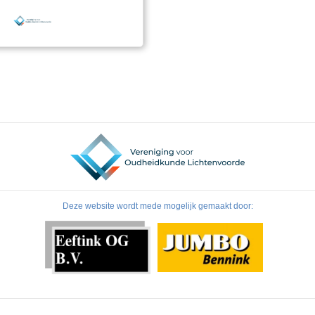
dan blijkt er een fenomenale
 zijn opgetreden. Een
die ongeveer 300 % is
Deze website wordt mede mogelijk gemaakt door: