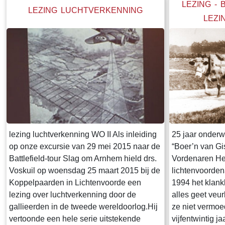
alles heeft aan het Oost-Acht
LEZING - 
LEZING LUCHTVERKENNING
LEZI
lezing luchtverkenning WO II Als inleiding
25 jaar onderw
op onze excursie van 29 mei 2015 naar de
“Boer’n van Gi
Battlefield-tour Slag om Arnhem hield drs.
Vordenaren He
Voskuil op woensdag 25 maart 2015 bij de
lichtenvoorden
Koppelpaarden in Lichtenvoorde een
1994 het klank
lezing over luchtverkenning door de
alles geet veur
gallieerden in de tweede wereldoorlog.Hij
ze niet vermoe
vertoonde een hele serie uitstekende
vijfentwintig j