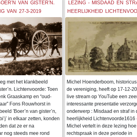
herstel en behoud v
BOER'N VAN GISTER'N.
LEZING - MISDAAD EN STR
NG VAN 27-3-2019
HEERLIJKHEID LICHTENVO
- 1796
eg met het klankbeeld
Michel Hoenderboom, historicus 
ster’n. Lichtenvoorde: Toen
de vereniging, heeft op 17-12-2
nk Graaskamp en “oud-
live stream op YouTube een zee
aar” Fons Rouwhorst in
interessante presentatie verzorg
beeld 'Boer’n van gister’n,
onderwerp : Misdaad en straf in 
bi’j' in elkaar zetten, konden
heerlijkheid Lichtenvoorde1616 
den dat ze er na
Michel vertelt in deze lezing hoe
aar nog steeds mee rond
rechtspraak in deze periode in