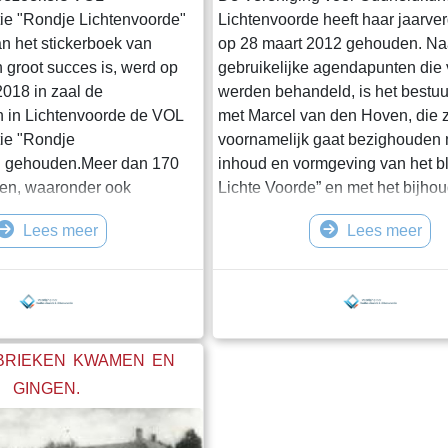
ie "Rondje Lichtenvoorde"
Lichtenvoorde heeft haar jaarve
an het stickerboek van
op 28 maart 2012 gehouden. Na
 groot succes is, werd op
gebruikelijke agendapunten die 
018 in zaal de
werden behandeld, is het bestuur
 in Lichtenvoorde de VOL
met Marcel van den Hoven, die 
ie "Rondje
voornamelijk gaat bezighouden 
" gehouden.Meer dan 170
inhoud en vormgeving van het b
den, waaronder ook
Lichte Voorde” en met het bijho
en komen opdagen. Er
de website die in de steigers sta
Lees meer
Lees meer
n bijgeplaatst worden.Ons
website is voor een deel al te be
rd lid Gerard
toets
idde ons via oude
daarvoor www.oudheidkundelicht
 en gebouwen door het
Tevens is het bestuur gemachti
van de bevolking in vroeger
onderzoek te doen naar het verk
bliek genoot zichtbaar van
de ANBI-status tenei
BRIEKEN KWAMEN EN
GINGEN.