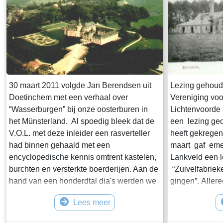
30 maart 2011 volgde Jan Berendsen uit
Lezing gehoud
Doetinchem met een verhaal over
Vereniging vo
“Wasserburgen” bij onze oosterburen in
Lichtenvoorde 
het Münsterland. Al spoedig bleek dat de
een lezing geo
V.O.L. met deze inleider een rasverteller
heeft gekregen
had binnen gehaald met een
maart gaf eme
encyclopedische kennis omtrent kastelen,
Lankveld een le
burchten en versterkte boerderijen. Aan de
“Zuivelfabrie
hand van een honderdtal dia's werden we
gingen”. Aller
ingewijd in de ontstaansgeschiedenis van
melkproductie,
Lees meer
burchten, hun functie als veilige haven
melkvetgehalte
voor de bewoners, maar ook hun functie
van de 19e ee