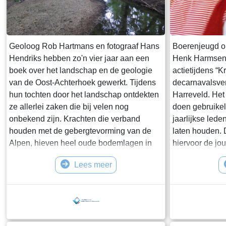
Geoloog Rob Hartmans en fotograaf Hans
Boerenjeugd o
Hendriks hebben zo'n vier jaar aan een
Henk Harmsen a
boek over het landschap en de geologie
actietijdens “
van de Oost-Achterhoek gewerkt. Tijdens
decarnavalsver
hun tochten door het landschap ontdekten
Harreveld. Het 
ze allerlei zaken die bij velen nog
doen gebruikel
onbekend zijn. Krachten die verband
jaarlijkse lede
houden met de gebergtevorming van de
laten houden. 
Alpen, hieven heel oude bodemlagen in
hiervoor de jo
de Oost-Achterhoek op, zodat deze lagen
Stokkum uitgen
Lees meer
nu aan de oppervlakte liggen. Maar los
van foto’s ver
daarvan zijn in de meer 'recente' tijd de
de grens” zoal
Rijn en ijstijden ook van grote betekenis
heet. Hij beschr
geweest op de hedendaagse
van 1951 tot 1
landschapsvorming en afwatering. Dit