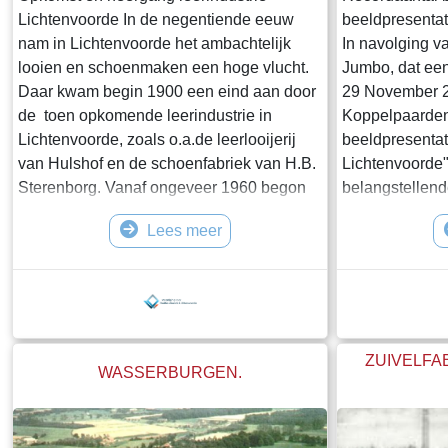
Lichtenvoorde In de negentiende eeuw
beeldpresentat
nam in Lichtenvoorde het ambachtelijk
In navolging v
looien en schoenmaken een hoge vlucht.
Jumbo, dat een
Daar kwam begin 1900 een eind aan door
29 November 2
de toen opkomende leerindustrie in
Koppelpaarden
Lichtenvoorde, zoals o.a.de leerlooijerij
beeldpresentat
van Hulshof en de schoenfabriek van H.B.
Lichtenvoorde
Sterenborg. Vanaf ongeveer 1960 begon
belangstellen
echter ook de aftakeling van de
jongeren, war
Lees meer
Lichtenvoordse leerindustrie en is door het
moesten stoele
faillissement van de laatste der
zeer gewaardee
Mohicanen, Herwalt’s Tassenfabriek, nu
Eppingbroek le
definitief uit Lichtenvoorde verdwenen.Om
straatbeelden
een centje bij te verdienen waren er in de
bestaansleven 
19e e
tijden. Het pu
ZUIVELFA
WASSERBURGEN.
de oude foto'