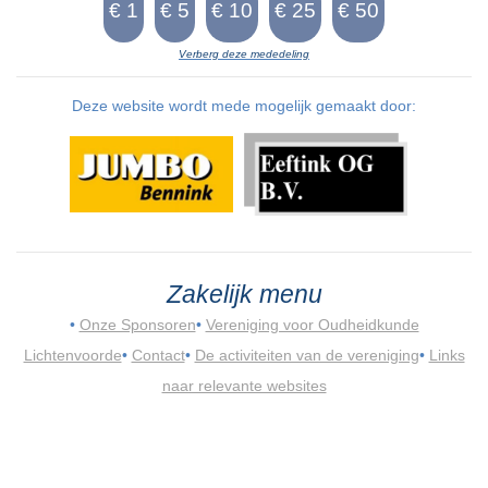
Verberg deze mededeling
Deze website wordt mede mogelijk gemaakt door:
Zakelijk menu
•
Onze Sponsoren
•
Vereniging voor Oudheidkunde
Lichtenvoorde
•
Contact
•
De activiteiten van de vereniging
•
Links
naar relevante websites