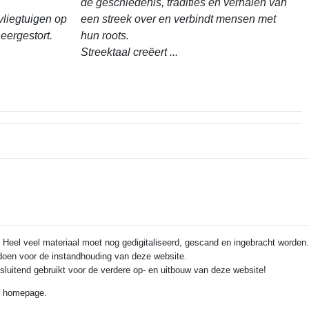
de geschiedenis, tradities en verhalen van
vliegtuigen op
een streek over en verbindt mensen met
eergestort.
hun roots.
Streektaal creëert ...
 Heel veel materiaal moet nog gedigitaliseerd, gescand en ingebracht worden.
e doen voor de instandhouding van deze website.
itsluitend gebruikt voor de verdere op- en uitbouw van deze website!
de homepage.