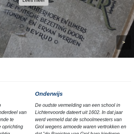
Lees meer
>
Onderwijs
p
De oudste vermelding van een school in
nderdeel van
Lichtenvoorde dateert uit 1602. In dat jaar
unde te
werd vermeld dat de schoolmeesters van
 oprichting
Grol wegens armoede waren vertrokken en
htig ...
dat "de Papisten van Grol hare kinderen ...