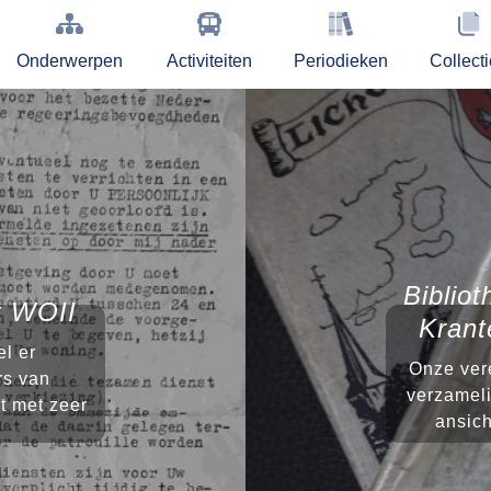
Onderwerpen
Activiteiten
Periodieken
Collect
Bibliot
st WOII
Krant
l er
Onze vere
rs van
verzameli
t met zeer
ansich