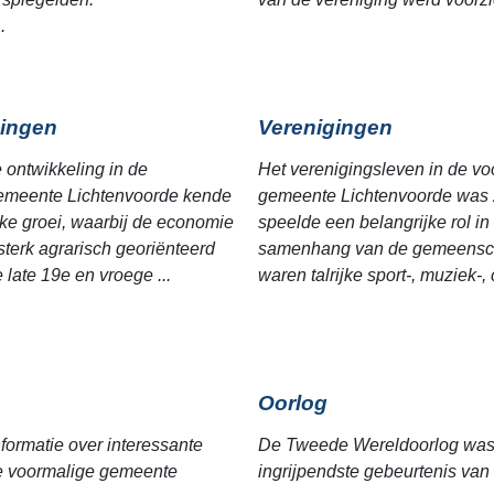
.
ingen
Verenigingen
e ontwikkeling in de
Het verenigingsleven in de vo
emeente Lichtenvoorde kende
gemeente Lichtenvoorde was z
jke groei, waarbij de economie
speelde een belangrijke rol in
sterk agrarisch georiënteerd
samenhang van de gemeensc
 late 19e en vroege ...
waren talrijke sport-, muziek-, c
Oorlog
nformatie over interessante
De Tweede Wereldoorlog was 
de voormalige gemeente
ingrijpendste gebeurtenis van