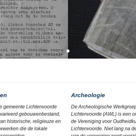
en
Archeologie
e gemeente Lichtenvoorde
De Archeologische Werkgroe
varieerd gebouwenbestand,
Lichtenvoorde (AWL) is een o
an historische, religieuze en
de Vereniging voor Oudheidk
werken die de lokale
Lichtenvoorde. Niet lang na de
erspiegelden.
van de vereniging werd voorzic