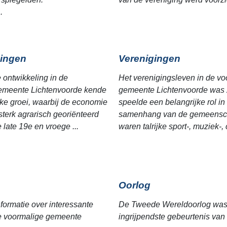
.
ingen
Verenigingen
e ontwikkeling in de
Het verenigingsleven in de vo
emeente Lichtenvoorde kende
gemeente Lichtenvoorde was z
jke groei, waarbij de economie
speelde een belangrijke rol in
sterk agrarisch georiënteerd
samenhang van de gemeensc
 late 19e en vroege ...
waren talrijke sport-, muziek-, c
Oorlog
nformatie over interessante
De Tweede Wereldoorlog was 
de voormalige gemeente
ingrijpendste gebeurtenis van