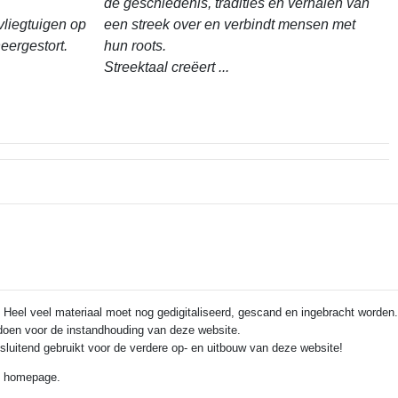
de geschiedenis, tradities en verhalen van
vliegtuigen op
een streek over en verbindt mensen met
eergestort.
hun roots.
Streektaal creëert ...
 Heel veel materiaal moet nog gedigitaliseerd, gescand en ingebracht worden.
e doen voor de instandhouding van deze website.
itsluitend gebruikt voor de verdere op- en uitbouw van deze website!
de homepage.