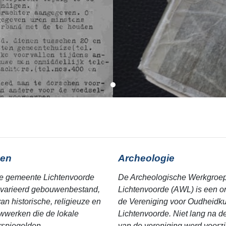
en
Archeologie
e gemeente Lichtenvoorde
De Archeologische Werkgroe
varieerd gebouwenbestand,
Lichtenvoorde (AWL) is een o
an historische, religieuze en
de Vereniging voor Oudheidk
werken die de lokale
Lichtenvoorde. Niet lang na de
erspiegelden.
van de vereniging werd voorzic