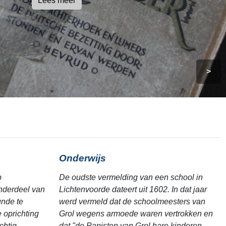
Lees meer
>
Onderwijs
p
De oudste vermelding van een school in
nderdeel van
Lichtenvoorde dateert uit 1602. In dat jaar
unde te
werd vermeld dat de schoolmeesters van
 oprichting
Grol wegens armoede waren vertrokken en
htig ...
dat "de Papisten van Grol hare kinderen ...