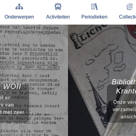
Onderwerpen
Activiteiten
Periodieken
Collect
Bibliot
st WOII
Krant
l er
Onze vere
rs van
verzameli
t met zeer
ansich